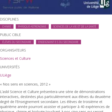
DISCIPLINES
CHIMIE
PHYSIQUE-ASTRONOMIE
SCIENCES DE LA VIE ET DE LA SANTÉ
PUBLIC CIBLE
ÉLÈVES DU SECONDAIRE
ENSEIGNANT·E·S DU SECONDAIRE
ORGANISATEURS
Sciences et Culture
UNIVERSITÉS
ULiège
« Nos sens en sciences, 2012 »
L’asbl Science et Culture présentera une série de démonstrations
interactives, destinées plus particulièrement aux élèves du deuxième
degré de l’Enseignement secondaire. Les élèves de troisième et
quatrième année pourront assister et participer à 40 expériences de
physique, chimie et biologie touchant à nos cinq sens qui seront