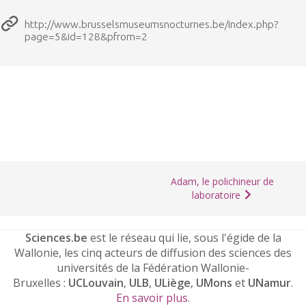
http://www.brusselsmuseumsnocturnes.be/index.php?
page=5&id=128&pfrom=2
Adam, le polichineur de
laboratoire
Sciences.be
est le réseau qui lie, sous l'égide de la
Wallonie, les cinq acteurs de diffusion des sciences des
universités de la Fédération Wallonie-
Bruxelles :
UCLouvain
,
ULB
,
ULiège
,
UMons
et
UNamur
.
En savoir plus
.