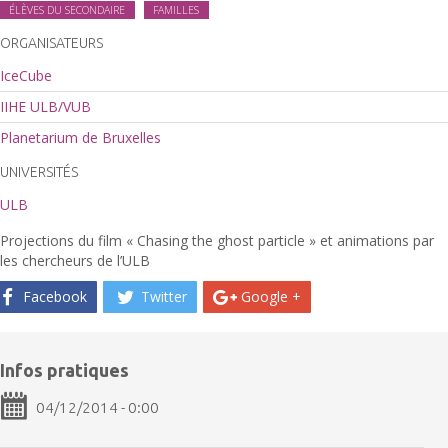
ÉLÈVES DU SECONDAIRE
FAMILLES
ORGANISATEURS
IceCube
IIHE ULB/VUB
Planetarium de Bruxelles
UNIVERSITÉS
ULB
Projections du film « Chasing the ghost particle » et animations par
les chercheurs de l’ULB
Facebook
Twitter
Google +
Infos pratiques
04/12/2014 - 0:00