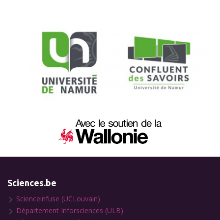
Sciences.be
Scienceinfuse (UCLouvain)
Département Inforsciences (ULB)