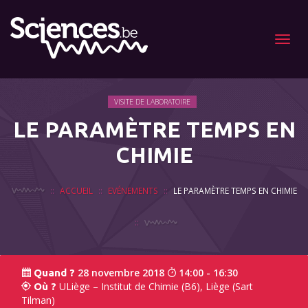
Menu
VISITE DE LABORATOIRE
LE PARAMÈTRE TEMPS EN
CHIMIE
ACCUEIL
EVÉNEMENTS
LE PARAMÈTRE TEMPS EN CHIMIE
28 novembre 2018
14:00 - 16:30
Quand ?
ULiège – Institut de Chimie (B6), Liège (Sart
Où ?
Tilman)