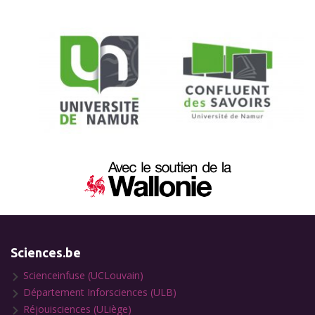
Sciences.be
Scienceinfuse (UCLouvain)
Département Inforsciences (ULB)
Réjouisciences (ULiège)