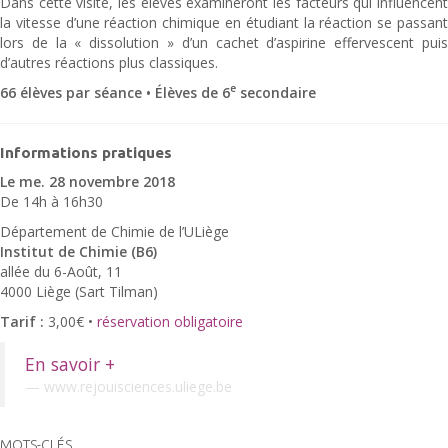
Dans cette visite, les élèves examineront les facteurs qui influencent
la vitesse d’une réaction chimique en étudiant la réaction se passant
lors de la « dissolution » d’un cachet d’aspirine effervescent puis
d’autres réactions plus classiques.
e
66 élèves par séance • Élèves de 6
secondaire
Informations pratiques
Le me. 28 novembre 2018
De 14h à 16h30
Département de Chimie de l’ULiège
Institut de Chimie (B6)
allée du 6-Août, 11
4000 Liège (Sart Tilman)
Tarif :
3,00€ •
réservation obligatoire
En savoir +
www.rejouisciences.uliege.be
MOTS-CLÉS