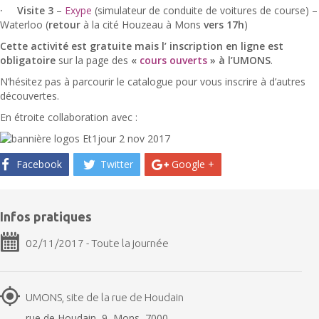
·
Visite 3
–
Exype
(simulateur de conduite de voitures de course) –
Waterloo
(
retour
à la cité Houzeau à Mons
vers 17h
)
Cette activité est gratuite mais l’ inscription en ligne est
obligatoire
sur la page
des
«
cours ouverts
» à l’UMONS
.
N’hésitez pas à parcourir le catalogue pour vous inscrire à d’autres
découvertes.
En étroite collaboration avec :
Facebook
Twitter
Google +
Infos pratiques
02/11/2017 - Toute la journée
UMONS, site de la rue de Houdain
rue de Houdain, 9, Mons, 7000