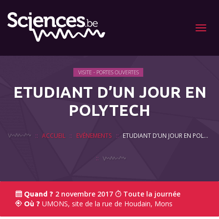
Menu
VISITE - PORTES OUVERTES
ETUDIANT D’UN JOUR EN
POLYTECH
ACCUEIL
EVÉNEMENTS
ETUDIANT D’UN JOUR EN POLYTECH
2 novembre 2017
Toute la journée
Quand ?
UMONS, site de la rue de Houdain, Mons
Où ?