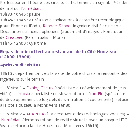
Professeur en Théorie des circuits et Traitement du signal, Président
de l’institut
Numédiart
10h30-10h45 :
pause
10h45-11h45 :
« Création d’applications à caractère technologique
pour iPhone et iPad »,
Raphaël Sebbe
, Ingénieur civil électricien et
Docteur en sciences appliquées (traitement d’images), Fondateur
de
Creaceed
(Parc Initialis – Mons)
11h45-12h00 :
Q/R time
Repas de midi offert au restaurant de la Cité Houzeau
(12h00-13h00)
Après-midi : visites
13h15 :
départ en car vers la visite de votre choix à la rencontre des
ingénieurs sur le terrain
·
Visite 1
–
Fishing Cactus
(spécialiste du développement de jeux
vidéo) –
I-movix
(spécialiste du slow motion) –
NumFlo
(spécialiste
du développement de logiciels de simulation d’écoulements) (
retour
à la cité Houzeau à Mons
vers 16h30
)
·
Visite 2
–
ACAPELA
(à la découverte des technologies vocales) –
Numédiart
(démonstrations de réalité virtuelle avec un casque HTC
Vive) (
retour
à la cité Houzeau à Mons
vers 16h15
)