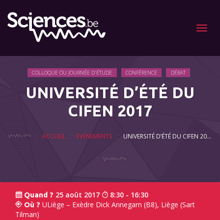
Menu
COLLOQUE OU JOURNÉE D'ÉTUDE
CONFÉRENCE
DÉBAT
UNIVERSITÉ D’ÉTÉ DU
CIFEN 2017
ACCUEIL
EVÉNEMENTS
UNIVERSITÉ D’ÉTÉ DU CIFEN 2017
25 août 2017
8:30 - 16:30
Quand ?
ULiège – Exèdre Dick Annegarn (B8), Liège (Sart
Où ?
Tilman)