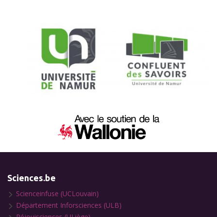
Sciences.be
Scienceinfuse (UCLouvain)
Département Inforsciences (ULB)
Réjouisciences (ULiège)