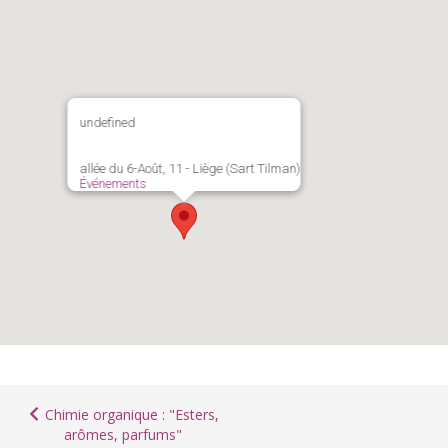
undefined
allée du 6-Août, 11 - Liège (Sart Tilman)
Événements
Chimie organique : "Esters,
arômes, parfums"