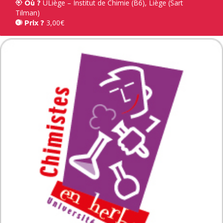
ULiège – Institut de Chimie (B6), Liège (Sart
Où ?
Tilman)
3,00€
Prix ?