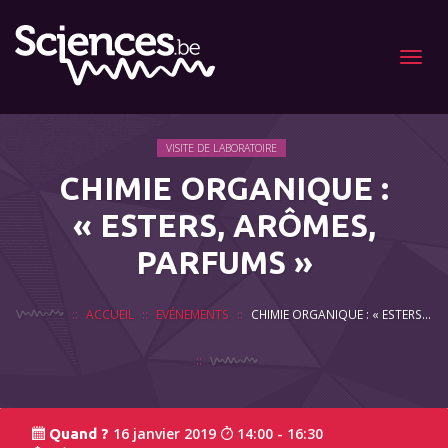
Menu
VISITE DE LABORATOIRE
CHIMIE ORGANIQUE :
« ESTERS, ARÔMES,
PARFUMS »
ACCUEIL
EVÉNEMENTS
CHIMIE ORGANIQUE : « ESTERS, ARÔMES, PARFUMS »
16 janvier 2019
14:00 - 16:30
Quand ?