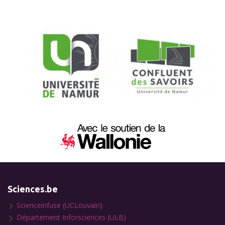
Sciences.be
Scienceinfuse (UCLouvain)
Département Inforsciences (ULB)