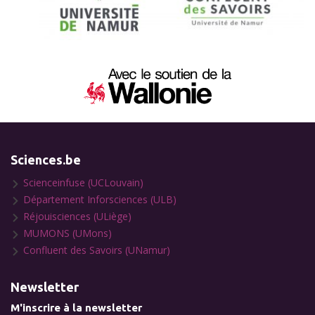
Sciences.be
Scienceinfuse (UCLouvain)
Département Inforsciences (ULB)
Réjouisciences (ULiège)
MUMONS (UMons)
Confluent des Savoirs (UNamur)
Newsletter
M'inscrire à la newsletter