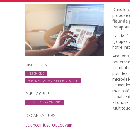
Dans le c
propose d
fleur de
Patapouti
L’activité
groupes d
notre inst
Atelier 
ont envah
DISCIPLINES
distribute
pour les 
INGÉNIERIE
microdéfo
SCIENCES DE LA VIE ET DE LA SANTÉ
activer l
manipulés
PUBLIC CIBLE
capable d
« toucher
ÉLÈVES DU SECONDAIRE
Multitouc
ORGANISATEURS
Scienceinfuse UCLouvain