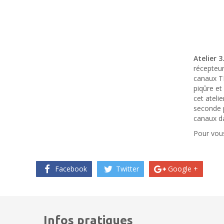
Atelier 
récepteur
canaux TR
piqûre et
cet ateli
seconde p
canaux da
Pour vous
Facebook
Twitter
Google +
Infos pratiques