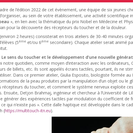
adre de l’édition 2022 de cet évènement, une équipe de six jeunes che
’organiser, au sein de votre établissement, une activité scientifique in
 peau
», en lien avec la thématique du prix Nobel en Médecine et Phy
an pour la découverte des récepteurs du toucher et de la douleur.
 (environ 2 heures) consisterait en trois ateliers de 30-40 minutes organ
ème
ème
’élèves (5
et/ou 6
secondaire). Chaque atelier serait animé p
itut.
1. Le sens du toucher et le développement d’une nouvelle générat
i notre quotidien, comme moyen d’interaction avec les ordinateurs, 
urs de billets, etc. Ils sont appelés écrans tactiles, pourtant, ils ne st
utiliser. Dans ce premier atelier, Giulia Esposito, biologiste formée
rmations de la peau produites par la manipulation d’un objet ou le gl
es récepteurs du toucher, et comment le système nerveux exploite ces 
. Ensuite, Detjon Brahmaj, ingénieur et chercheur à l’Université de Li
e générer des expériences tactiles par modulation du coefficient de frict
 ce qui n’existe pas ». Cette dalle haptique est développée dans le c
h (
https://multitouch-itn.eu
).