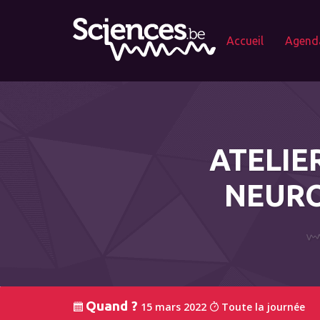
Accueil
Agend
ATELIE
NEURO
Quand ?
15 mars 2022
Toute la journée