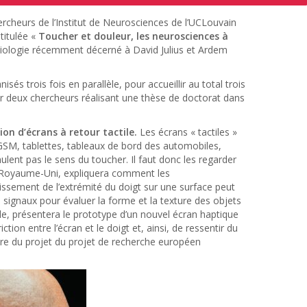
rcheurs de l’Institut de Neurosciences de l’UCLouvain
titulée «
Toucher et douleur, les neurosciences à
siologie récemment décerné à David Julius et Ardem
isés trois fois en parallèle, pour accueillir au total trois
ar deux chercheurs réalisant une thèse de doctorat dans
ion d’écrans à retour tactile.
Les écrans « tactiles »
GSM, tablettes, tableaux de bord des automobiles,
imulent pas le sens du toucher. Il faut donc les regarder
 au Royaume-Uni, expliquera comment les
issement de l’extrémité du doigt sur une surface peut
signaux pour évaluer la forme et la texture des objets
lle, présentera le prototype d’un nouvel écran haptique
ion entre l’écran et le doigt et, ainsi, de ressentir du
adre du projet du projet de recherche européen