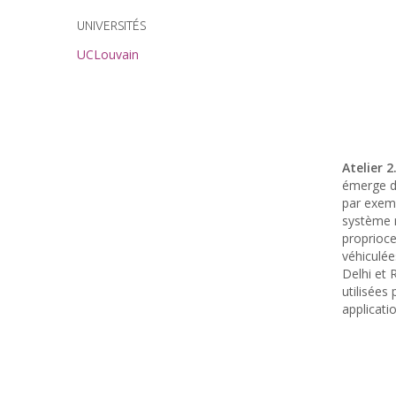
UNIVERSITÉS
UCLouvain
Atelier 2
émerge de
par exemp
système n
proprioce
véhiculée
Delhi et
utilisées
applicatio