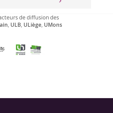
 acteurs de diffusion des
ain
,
ULB
,
ULiège
,
UMons