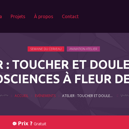
a
Projets
À propos
Contact
SEMAINE DU CERVEAU
ANIMATION-ATELIER
R : TOUCHER ET DOULE
SCIENCES À FLEUR DE
ACCUEIL
EVÉNEMENTS
ATELIER : TOUCHER ET DOULEUR, LES NEUROSCIENCES À FLEUR DE PEAU.
Prix ?
Gratuit