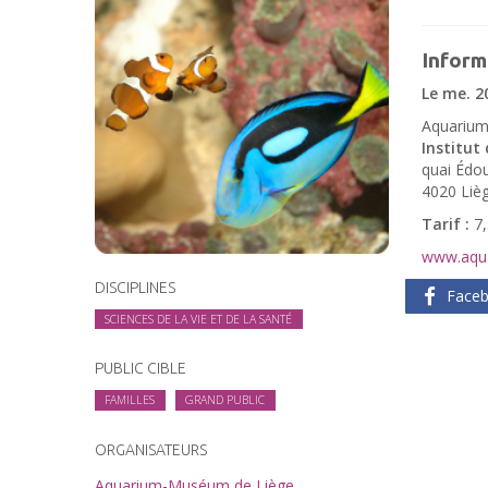
Inform
Le me. 2
Aquarium
Institut 
quai Édo
4020 Liè
Tarif :
7,
www.aqua
DISCIPLINES
Face
SCIENCES DE LA VIE ET DE LA SANTÉ
PUBLIC CIBLE
FAMILLES
GRAND PUBLIC
ORGANISATEURS
Aquarium-Muséum de Liège