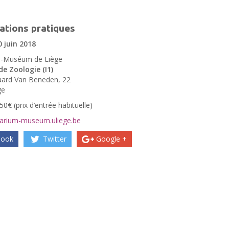
ations pratiques
0 juin 2018
-Muséum de Liège
de Zoologie (I1)
uard Van Beneden, 22
ge
50€ (prix d’entrée habituelle)
rium-museum.uliege.be
book
Twitter
Google +