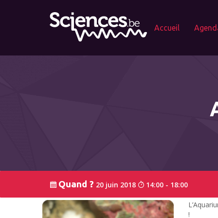
Accueil
Agend
Quand ?
20 juin 2018
14:00 - 18:00
L’Aquariu
!