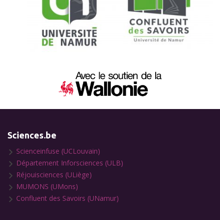
Sciences.be
Scienceinfuse (UCLouvain)
Département Inforsciences (ULB)
Réjouisciences (ULiège)
MUMONS (UMons)
Confluent des Savoirs (UNamur)