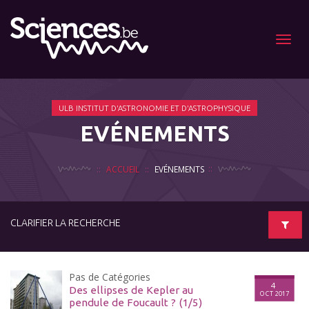
Menu
ULB INSTITUT D'ASTRONOMIE ET D'ASTROPHYSIQUE
EVÉNEMENTS
ACCUEIL
EVÉNEMENTS
CLARIFIER LA RECHERCHE
Pas de Catégories
4
Des ellipses de Kepler au
OCT 2017
pendule de Foucault ? (1/5)