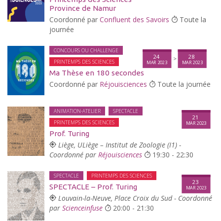
Province de Namur
Coordonné par
Confluent des Savoirs
Toute la
journée
CONCOURS OU CHALLENGE
24
28
>
PRINTEMPS DES SCIENCES
MAR 2023
MAR 2023
Ma Thèse en 180 secondes
Coordonné par
Réjouisciences
Toute la journée
ANIMATION-ATELIER
SPECTACLE
21
PRINTEMPS DES SCIENCES
MAR 2023
Prof. Turing
Liège, ULiège – Institut de Zoologie (I1) -
Coordonné par
Réjouisciences
19:30 - 22:30
SPECTACLE
PRINTEMPS DES SCIENCES
23
SPECTACLE – Prof. Turing
MAR 2023
Louvain-la-Neuve, Place Croix du Sud - Coordonné
par
Scienceinfuse
20:00 - 21:30