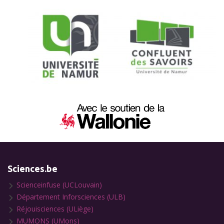
Sciences.be
Scienceinfuse (UCLouvain)
Département Inforsciences (ULB)
Réjouisciences (ULiège)
MUMONS (UMons)