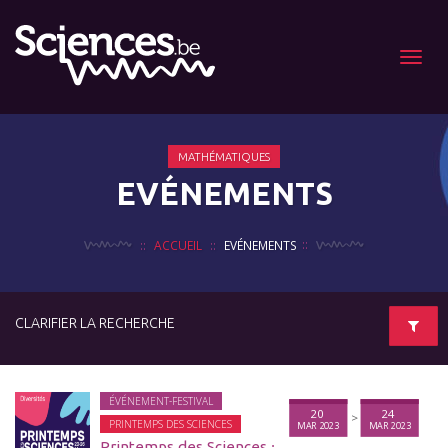
Menu
MATHÉMATIQUES
EVÉNEMENTS
ACCUEIL
EVÉNEMENTS
CLARIFIER LA RECHERCHE
ÉVÉNEMENT-FESTIVAL
20
24
>
PRINTEMPS DES SCIENCES
MAR 2023
MAR 2023
Printemps des Sciences ⸱