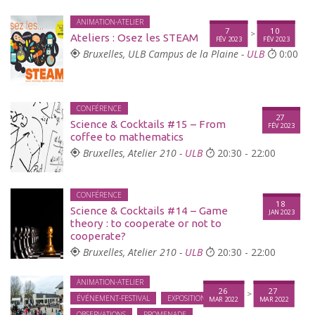
ANIMATION-ATELIER
7
10
>
Ateliers : Osez les STEAM
FÉV 2023
FÉV 2023
Bruxelles, ULB Campus de la Plaine -
ULB
0:00
CONFÉRENCE
27
Science & Cocktails #15 – From
FÉV 2023
coffee to mathematics
Bruxelles, Atelier 210 -
ULB
20:30 - 22:00
CONFÉRENCE
18
Science & Cocktails #14 – Game
JAN 2023
theory : to cooperate or not to
cooperate?
Bruxelles, Atelier 210 -
ULB
20:30 - 22:00
ANIMATION-ATELIER
26
27
>
ÉVÉNEMENT-FESTIVAL
EXPOSITION
MAR 2022
MAR 2022
OBSERVATIONS
PROMENADE