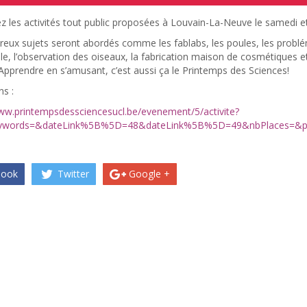
 les activités tout public proposées à Louvain-La-Neuve le samedi e
ux sujets seront abordés comme les fablabs, les poules, les problém
le, l’observation des oiseaux, la fabrication maison de cosmétiques
pprendre en s’amusant, c’est aussi ça le Printemps des Sciences!
ns :
www.printempsdessciencesucl.be/evenement/5/activite?
eywords=&dateLink%5B%5D=48&dateLink%5B%5D=49&nbPlaces=
book
Twitter
Google +