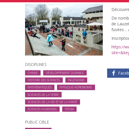
Découvrez
De nombre
de Lauzel
fusées… A
Inscriptio
https://
site=&k
DISCIPLINES
Face
CHIMIE
DÉVELOPPEMENT DURABLE
HISTOIRE DES SCIENCES
INGÉNIERIE
MATHÉMATIQUES
PHYSIQUE-ASTRONOMIE
SCIENCES DE LA TERRE
SCIENCES DE LA VIE ET DE LA SANTÉ
SCIENCES HUMAINES
STEAM
PUBLIC CIBLE