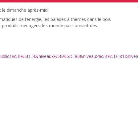
t le dimanche après-midi.
atiques de l’énergie, les balades à thèmes dans le bois
 et produits ménagers, les monde passionnant des
&publics%5B%5D=4&niveaux%5B%5D=80&niveaux%5B%5D=81&niv