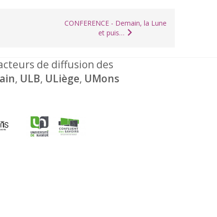
CONFERENCE - Demain, la Lune
et puis…
 acteurs de diffusion des
ain
,
ULB
,
ULiège
,
UMons