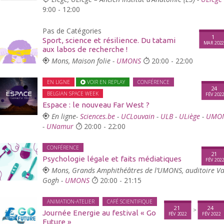
9:00 - 12:00
Pas de Catégories
1
Sport, science et résilience. Du tatami
MAR 202
aux labos de recherche !
Mons, Maison folie -
UMONS
20:00 - 22:00
EN LIGNE
VOIR EN REPLAY
CONFÉRENCE
24
BELGIAN SPACE WEEK
FÉV 202
Espace : le nouveau Far West ?
En ligne-
Sciences.be
-
UCLouvain
-
ULB
-
ULiège
-
UMO
-
UNamur
20:00 - 22:00
CONFÉRENCE
21
Psychologie légale et faits médiatiques
FÉV 202
Mons, Grands Amphithéâtres de l’UMONS, auditoire V
Gogh -
UMONS
20:00 - 21:15
ANIMATION-ATELIER
CAFÉ SCIENTIFIQUE
21
24
>
Journée Energie au festival « Go
FÉV 2022
FÉV 2022
Future »