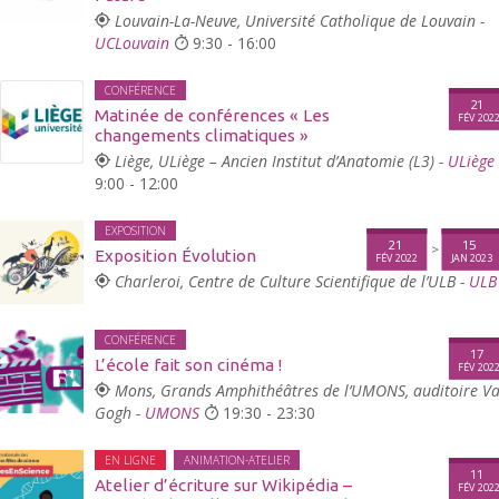
Louvain-La-Neuve, Université Catholique de Louvain -
UCLouvain
9:30 - 16:00
CONFÉRENCE
21
Matinée de conférences « Les
FÉV 202
changements climatiques »
Liège, ULiège – Ancien Institut d’Anatomie (L3) -
ULiège
9:00 - 12:00
EXPOSITION
21
15
>
Exposition Évolution
FÉV 2022
JAN 2023
Charleroi, Centre de Culture Scientifique de l’ULB -
ULB
CONFÉRENCE
17
L’école fait son cinéma !
FÉV 202
Mons, Grands Amphithéâtres de l’UMONS, auditoire V
Gogh -
UMONS
19:30 - 23:30
EN LIGNE
ANIMATION-ATELIER
11
Atelier d’écriture sur Wikipédia –
FÉV 202