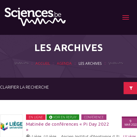
Menu
LES ARCHIVES
ACCUEIL
AGENDA
LES ARCHIVES
CLARIFIER LA RECHERCHE
EN LIGNE
VOIR EN REPLAY
CONFÉRENCE
9
Matinée de conférences « Pi Day 2022
MAR 202
»
Liège, ULiège – Ancien Institut d’Anatomie (L3) -
ULiège