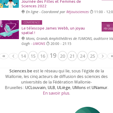
Journée des Filles et Femmes de
Sciences 2022
En ligne - Coordonné par
Réjouisciences
11:00 - 12:
CONFÉRENCE
10
Le télescope James Webb, un joyau
FÉV 202
spatial !
Mons, Grands Amphithéâtres de l’UMONS, auditoire V
Gogh -
UMONS
20:00 - 21:15
19
14
15
16
17
18
20
21
22
24
23
25
Sciences.be
est le réseau qui lie, sous l'égide de la
Wallonie, les cinq acteurs de diffusion des sciences des
universités de la Fédération Wallonie-
Bruxelles :
UCLouvain
,
ULB
,
ULiège
,
UMons
et
UNamur
.
En savoir plus
.