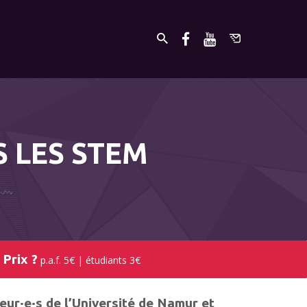
S LES STEM
Prix ?
p.a.f. 5€ | étudiants 3€
ur·e·s de l’Université de Namur et