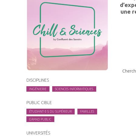
d’exp
une r
Cherch
DISCIPLINES
INGÉNIERIE
SCIENCES INFORMATIQUES
PUBLIC CIBLE
ÉTUDIANT·E·S DU SUPÉRIEUR
FAMILLES
GRAND PUBLIC
UNIVERSITÉS