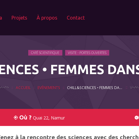
a
Projets
À propos
Contact
CAFÉ SCIENTIFIQUE
VISITE - PORTES OUVERTES
ENCES • FEMMES DAN
ACCUEIL
EVÉNEMENTS
CHILL&SCIENCES • FEMMES DANS LES STEM
Où ?
Quai 22, Namur
enez à la rencontre des sciences avec des cherche