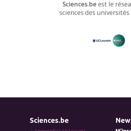
Sciences.be
est le résea
sciences des universités
Sciences.be
News
M'insc
Scienceinfuse (UCLouvain)