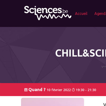
Accueil
Agend
CHILL&SCI
Quand ?
10 février 2022
19:30 - 21:30
V