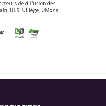
 acteurs de diffusion des
ain
,
ULB
,
ULiège
,
UMons
envoyer un message