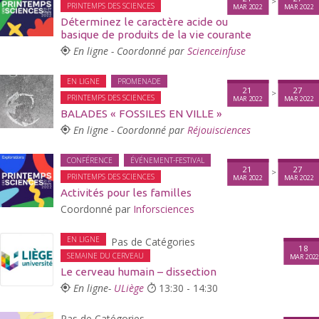
>
PRINTEMPS DES SCIENCES
MAR 2022
MAR 2022
Déterminez le caractère acide ou
basique de produits de la vie courante
En ligne - Coordonné par
Scienceinfuse
EN LIGNE
PROMENADE
21
27
>
PRINTEMPS DES SCIENCES
MAR 2022
MAR 2022
BALADES « FOSSILES EN VILLE »
En ligne - Coordonné par
Réjouisciences
CONFÉRENCE
ÉVÉNEMENT-FESTIVAL
21
27
>
PRINTEMPS DES SCIENCES
MAR 2022
MAR 2022
Activités pour les familles
Coordonné par
Inforsciences
EN LIGNE
Pas de Catégories
18
SEMAINE DU CERVEAU
MAR 202
Le cerveau humain – dissection
En ligne-
ULiège
13:30 - 14:30
Pas de Catégories