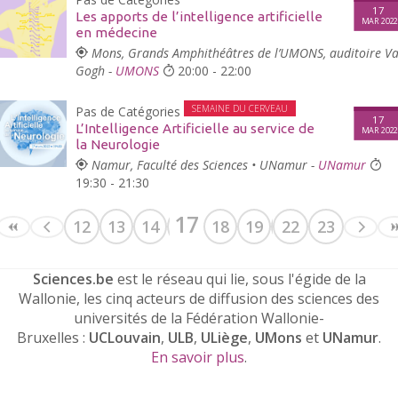
17
Les apports de l’intelligence artificielle
MAR 202
en médecine
Mons, Grands Amphithéâtres de l’UMONS, auditoire V
Gogh -
UMONS
20:00 - 22:00
SEMAINE DU CERVEAU
Pas de Catégories
17
L’Intelligence Artificielle au service de
MAR 202
la Neurologie
Namur, Faculté des Sciences • UNamur -
UNamur
19:30 - 21:30
17
12
13
14
15
16
18
19
20
22
21
23
Sciences.be
est le réseau qui lie, sous l'égide de la
Wallonie, les cinq acteurs de diffusion des sciences des
universités de la Fédération Wallonie-
Bruxelles :
UCLouvain
,
ULB
,
ULiège
,
UMons
et
UNamur
.
En savoir plus
.