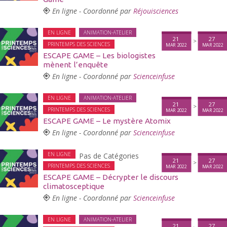
En ligne - Coordonné par
Réjouisciences
EN LIGNE
ANIMATION-ATELIER
21
27
>
PRINTEMPS DES SCIENCES
MAR 2022
MAR 2022
ESCAPE GAME – Les biologistes
mènent l’enquête
En ligne - Coordonné par
Scienceinfuse
EN LIGNE
ANIMATION-ATELIER
21
27
>
PRINTEMPS DES SCIENCES
MAR 2022
MAR 2022
ESCAPE GAME – Le mystère Atomix
En ligne - Coordonné par
Scienceinfuse
EN LIGNE
Pas de Catégories
21
27
>
PRINTEMPS DES SCIENCES
MAR 2022
MAR 2022
ESCAPE GAME – Décrypter le discours
climatosceptique
En ligne - Coordonné par
Scienceinfuse
EN LIGNE
ANIMATION-ATELIER
21
27