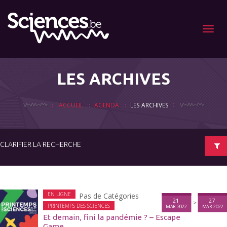
Menu
LES ARCHIVES
ACCUEIL
AGENDA
LES ARCHIVES
CLARIFIER LA RECHERCHE
EN LIGNE
Pas de Catégories
21
27
>
PRINTEMPS DES SCIENCES
MAR 2022
MAR 2022
Et demain, fini la pandémie ? – Escape
Game