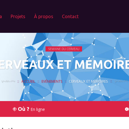
a
Projets
À propos
Contact
SEMAINE DU CERVEAU
ERVEAUX ET MÉMOIR
ACCUEIL
EVÉNEMENTS
CERVEAUX ET MÉMOIRES
Où ?
En ligne