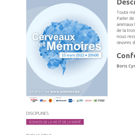
Desc
Toute mém
Parler de
animaux l
de la tro
nous ress
œuvres d’
Conf
Boris Cyr
DISCIPLINES
SCIENCES DE LA VIE ET DE LA SANTÉ