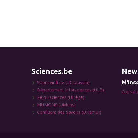
Sciences.be
News
M'insc
Scienceinfuse (UCLouvain)
Département Inforsciences (ULB)
Consulte
Réjouisciences (ULiège)
MUMONS (UMons)
Confluent des Savoirs (UNamur)