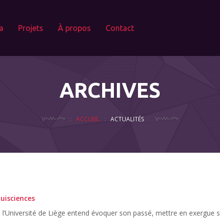
a
Projets
À propos
Contact
ARCHIVES
ACCUEIL
ACTUALITÉS
uisciences
, l’Université de Liège entend évoquer son passé, mettre en exergue 