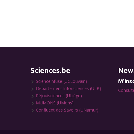
Sciences.be
News
M'insc
Scienceinfuse (UCLouvain)
Département Inforsciences (ULB)
Consulte
Réjouisciences (ULiège)
MUMONS (UMons)
Confluent des Savoirs (UNamur)