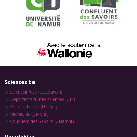
Sciences.be
Scienceinfuse (UCLouvain)
Département Inforsciences (ULB)
Réjouisciences (ULiège)
MUMONS (UMons)
Confluent des Savoirs (UNamur)