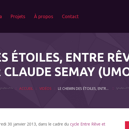
a
Projets
À propos
Contact
S ÉTOILES, ENTRE RÊV
 CLAUDE SEMAY (UM
ACCUEIL
VIDÉOS
LE CHEMIN DES ÉTOILES, ENTRE RÊVE ET RÉALITÉ, PAR CLAUDE SEMAY (UMONS)
edi 30 janvier 2013, dans le cadre du
cycle Entre Rêve et