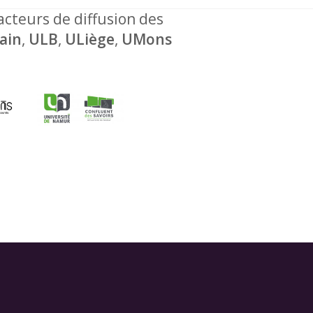
 acteurs de diffusion des
ain
,
ULB
,
ULiège
,
UMons