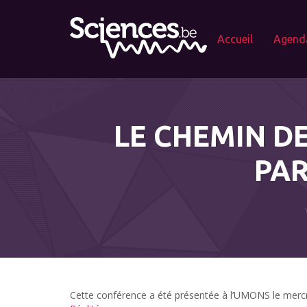
Accueil
Agend
LE CHEMIN DE
PAR
Cette con­férence a été présentée à l’UMONS le mercr