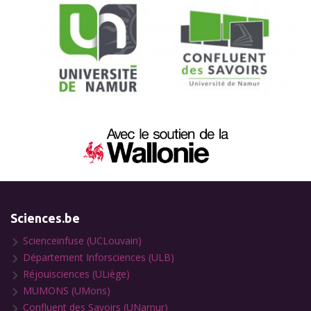
Sciences.be
Scienceinfuse (UCLouvain)
Département Inforsciences (ULB)
Réjouisciences (ULiège)
MUMONS (UMons)
Confluent des Savoirs (UNamur)