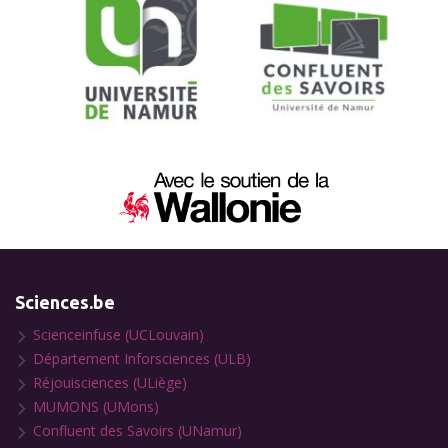
Sciences.be
Scienceinfuse (UCLouvain)
Département Inforsciences (ULB)
Réjouisciences (ULiège)
MUMONS (UMons)
Confluent des Savoirs (UNamur)