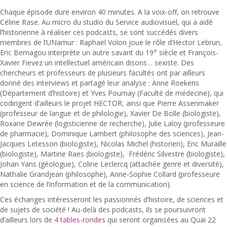
Chaque épisode dure environ 40 minutes. A la voix-off, on retrouve
Céline Rase. Au micro du studio du Service audiovisuel, qui a aidé
l’historienne à réaliser ces podcasts, se sont succédés divers
membres de l’UNamur : Raphaël Volon joue le rôle d’Hector Lebrun,
e
Eric Bernagou interprète un autre savant du 19
siècle et François-
Xavier Fievez un intellectuel américain disons… sexiste. Des
chercheurs et professeurs de plusieurs facultés ont par ailleurs
donné des interviews et partagé leur analyse : Anne Roekens
(Département d’histoire) et Yves Poumay (Faculté de médecine), qui
codirigent d’ailleurs le projet HECTOR, ainsi que Pierre Assenmaker
(professeur de langue et de philologie), Xavier De Bolle (biologiste),
Roxane Dewrée (logisticienne de recherche), Julie Laloy (professeure
de pharmacie), Dominique Lambert (philosophe des sciences), Jean-
Jacques Letesson (biologiste), Nicolas Michel (historien), Eric Muraille
(biologiste), Martine Raes (biologiste), Frédéric Silvestre (biologiste),
Johan Yans (géologue), Coline Leclercq (attachée genre et diversité),
Nathalie Grandjean (philosophe), Anne-Sophie Collard (professeure
en science de l’information et de la communication).
Ces échanges intéresseront les passionnés d’histoire, de sciences et
de sujets de société ! Au-delà des podcasts, ils se poursuivront
d’ailleurs lors de
4 tables-rondes
qui seront organisées au Quai 22