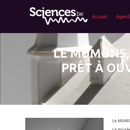
Accueil
Agend
LE MUMONS, 
PRÊT À OUV
Le MUMON
Le musée