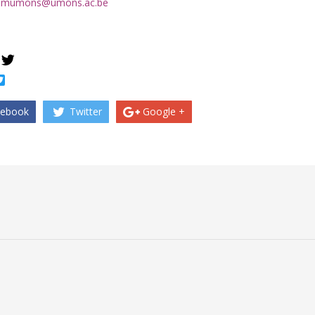
:
mumons@umons.ac.be
book
Twitter
ebook
Twitter
Google +