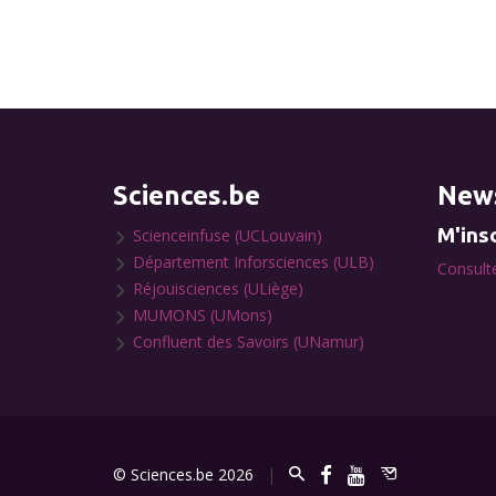
Sciences.be
News
M'insc
Scienceinfuse (UCLouvain)
Département Inforsciences (ULB)
Consulte
Réjouisciences (ULiège)
MUMONS (UMons)
Confluent des Savoirs (UNamur)
© Sciences.be 2026
|