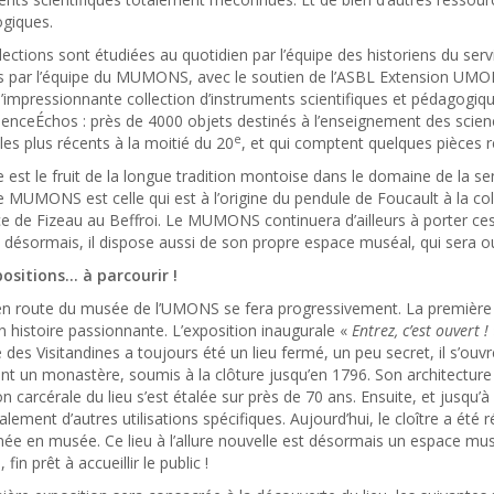
giques.
llections sont étudiées au quotidien par l’équipe des historiens du ser
s par l’équipe du MUMONS, avec le soutien de l’ASBL Extension UMONS
 l’impressionnante collection d’instruments scientifiques et pédagog
ienceÉchos : près de 4000 objets destinés à l’enseignement des scienc
e
 les plus récents à la moitié du 20
, et qui comptent quelques pièces r
est le fruit de la longue tradition montoise dans le domaine de la sen
le MUMONS est celle qui est à l’origine du pendule de Foucault à la c
e de Fizeau au Beffroi. Le MUMONS continuera d’ailleurs à porter ce
s désormais, il dispose aussi de son propre espace muséal, qui sera ou
ositions… à parcourir !
n route du musée de l’UMONS se fera progressivement. La première é
on histoire passionnante. L’exposition inaugurale «
Entrez, c’est ouvert !
des Visitandines a toujours été un lieu fermé, un peu secret, il s’ouv
ent un monastère, soumis à la clôture jusqu’en 1796. Son architecture 
ion carcérale du lieu s’est étalée sur près de 70 ans. Ensuite, et jusqu’à
lement d’autres utilisations spécifiques. Aujourd’hui, le cloître a été r
ée en musée. Ce lieu à l’allure nouvelle est désormais un espace musé
, fin prêt à accueillir le public !