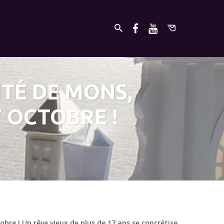
ITÉ DE MONS,
7 OCTOBRE !
bre ! Un rêve vieux de plus de 17 ans se concrétise