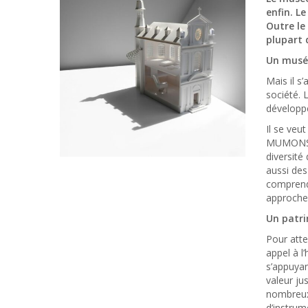
enfin.
Le
Outre le
plupart 
Un musée
Mais il s
société. 
développe
Il se veu
MUMONS ne
diversité
aussi des
comprendr
approche 
Un patri
Pour atte
appel à l
s’appuyan
valeur ju
nombreux 
d’instrum