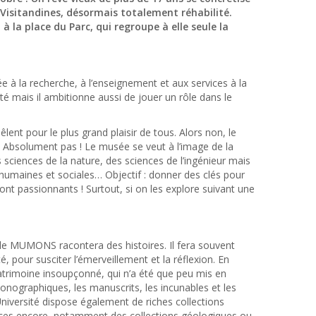
Visitandines, désormais totalement réhabilité.
à la place du Parc, qui regroupe à elle seule la
ée à la recherche, à l’enseignement et aux services à la
té mais il ambitionne aussi de jouer un rôle dans le
êlent pour le plus grand plaisir de tous. Alors non, le
 Absolument pas ! Le musée se veut à l’image de la
 sciences de la nature, des sciences de l’ingénieur mais
 humaines et sociales… Objectif : donner des clés pour
nt passionnants ! Surtout, si on les explore suivant une
 le MUMONS racontera des histoires. Il fera souvent
é, pour susciter l’émerveillement et la réflexion. En
patrimoine insoupçonné, qui n’a été que peu mis en
onographiques, les manuscrits, les incunables et les
niversité dispose également de riches collections
urces encore, notamment des collections géologiques ou