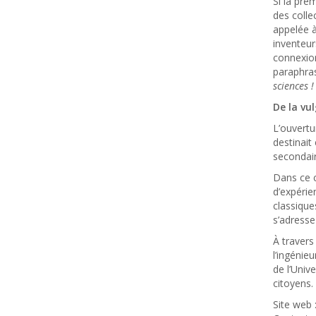
Si la pre
des colle
appelée à
inventeur
connexion
paraphras
sciences !
De la vu
L’ouvertu
destinait
secondair
Dans ce c
d’expérie
classique
s’adresse
À travers
l’ingénie
de l’Univ
citoyens.
Site web 