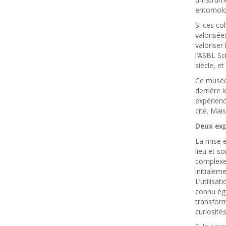
entomolo
Si ces co
valorisée
valoriser
l’ASBL Sc
siècle, et
Ce musée 
derrière 
expérienc
cité. Mai
Deux exp
La mise e
lieu et s
complexe 
initialem
L’utilisat
connu éga
transform
curiosités