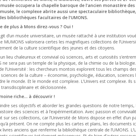
 musée occupera la chapelle baroque de l’ancien monastère des 
 musée, le complexe abrite aussi une spectaculaire bibliothèque, 
des bibliothèques facultaires de l’UMONS.
 de plus à Mons direz-vous ? Oui !
’agit d’un musée universitaire, un musée rattaché à une institution vou
Le MUMONS valorisera certes les magnifiques collections de l’Universi
ment de la culture scientifique des jeunes et des citoyens.
t un lieu chaleureux et convivial où sciences, arts et curiosités s’entrem
 sera pas un temple de la physique, de la chimie ou de la biologie.
 de l’Université : les chercheurs montois explorent tous les champs des
 sciences de la culture – économie, psychologie, éducation, sciences
e le monde. Et le monde est complexe. L’Univers est complexe. Ils so
transdisciplinaire et décloisonnée.
moine riche… à découvrir !
indre ses objectifs et aborder les grandes questions de notre temps,
’histoire des sciences et à l’expérimentation. Avec passion et convivialit
t sur ses collections, car l’Université de Mons dispose en effet d’un 
squ’à présent. On ne compte plus les cartes et plans, les documents ic
livres anciens que renferme la bibliothèque centrale de l’UMONS. L’U
ents scientifiques totalement méconnues. Et de bien d’autres resso