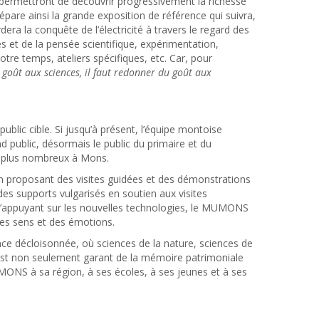
s permettront de découvrir progressivement la richesse
épare ainsi la grande exposition de référence qui suivra,
era la conquête de l’électricité à travers le regard des
s et de la pensée scientifique, expérimentation,
tre temps, ateliers spécifiques, etc. Car, pour
goût aux sciences, il faut redonner du goût aux
blic cible. Si jusqu’à présent, l’équipe montoise
d public, désormais le public du primaire et du
n plus nombreux à Mons.
En proposant des visites guidées et des démonstrations
des supports vulgarisés en soutien aux visites
) s’appuyant sur les nouvelles technologies, le MUMONS
 des sens et des émotions.
ence décloisonnée, où sciences de la nature, sciences de
 est non seulement garant de la mémoire patrimoniale
l’UMONS à sa région, à ses écoles, à ses jeunes et à ses