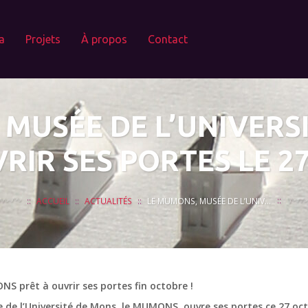
a
Projets
À propos
Contact
MUSÉE DE L’UNIVERS
RIR SES PORTES LE 2
ACCUEIL
ACTUALITÉS
LE MUMONS, MUSÉE DE L’UNIVERSITÉ DE MONS, PRÊT À OUVRIR SES PORTES LE 27 OCTOBRE !
S prêt à ouvrir ses portes fin octobre !
 de l’Université de Mons, le MUMONS, ouvre ses portes ce 27 octo