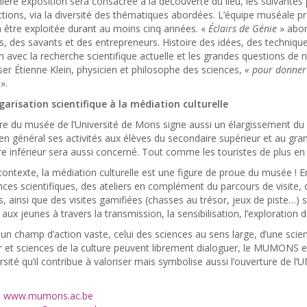
mière exposition sera consacrée à la découverte du lieu, les suivante
ctions, via la diversité des thématiques abordées. L’équipe muséale pr
 être exploitée durant au moins cinq années. «
Éclairs de Génie
» abord
s, des savants et des entrepreneurs. Histoire des idées, des technique
 avec la recherche scientifique actuelle et les grandes questions de no
er Étienne Klein, physicien et philosophe des sciences,
« pour donner 
».
lgarisation scientifique à la médiation culturelle
re du musée de l’Université de Mons signe aussi un élargissement du pu
 en général ses activités aux élèves du secondaire supérieur et au gran
e inférieur sera aussi concerné. Tout comme les touristes de plus e
ontexte, la médiation culturelle est une figure de proue du musée ! 
nces scientifiques, des ateliers en complément du parcours de visite, 
s, ainsi que des visites gamifiées (chasses au trésor, jeux de piste…
 aux jeunes à travers la transmission, la sensibilisation, l’exploration
 un champ d’action vaste, celui des sciences au sens large, d’une sci
ur et sciences de la culture peuvent librement dialoguer, le MUMONS
ersité qu’il contribue à valoriser mais symbolise aussi l’ouverture de 
:
www.mumons.ac.be