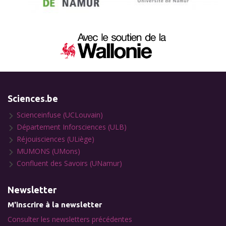
Sciences.be
Scienceinfuse (UCLouvain)
Département Inforsciences (ULB)
Réjouisciences (ULiège)
MUMONS (UMons)
Confluent des Savoirs (UNamur)
Newsletter
M'inscrire à la newsletter
Consulter les newsletters précédentes