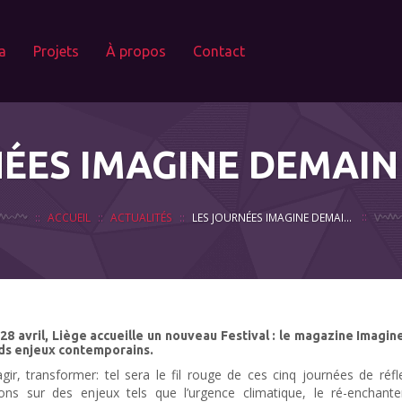
a
Projets
À propos
Contact
NÉES IMAGINE DEMAIN
ACCUEIL
ACTUALITÉS
LES JOURNÉES IMAGINE DEMAIN LE MONDE
 28 avril, Liège accueille un nouveau Festival : le magazine Ima
ds enjeux contemporains.
gir, transformer: tel sera le fil rouge de ces cinq journées de réf
ions sur des enjeux tels que l’urgence climatique, le ré-enchante