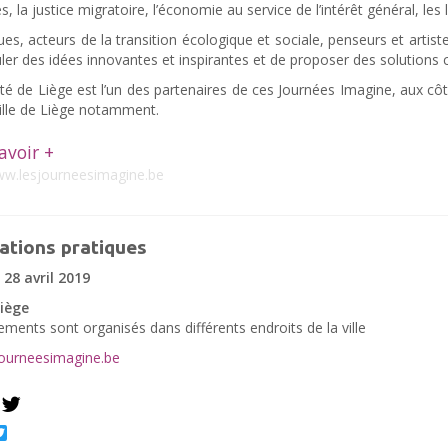
es, la justice migratoire, l’économie au service de l’intérêt général, le
ques, acteurs de la transition écologique et sociale, penseurs et artist
culer des idées innovantes et inspirantes et de proposer des solutions 
ité de Liège est l’un des partenaires de ces Journées Imagine, aux cô
Ville de Liège notamment.
avoir +
w.lesjourneesimagine.be
ations pratiques
 28 avril 2019
Liège
ments sont organisés dans différents endroits de la ville
ourneesimagine.be
book
Twitter