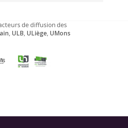
 acteurs de diffusion des
ain
,
ULB
,
ULiège
,
UMons