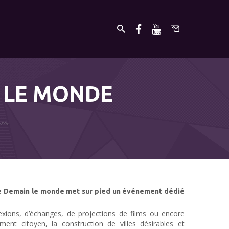
 LE MONDE
gine Demain le monde met sur pied un événement dédié
lexions, d’échanges, de projections de films ou encore
ment citoyen, la construction de villes désirables et