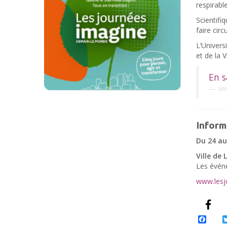
respirabl
Scientifi
faire cir
L’Univers
et de la 
En s
ww
Inform
Du 24 au
Ville de 
Les événe
www.lesj
Face