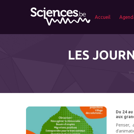
Accueil
Agend
LES JOUR
Du 24 au
aux gran
Penser, a
d’animat