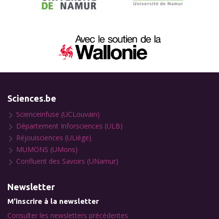
Sciences.be
Scienceinfuse (UCLouvain)
Département Inforsciences (ULB)
Réjouisciences (ULiège)
MUMONS (UMons)
Confluent des Savoirs (UNamur)
Newsletter
M'inscrire à la newsletter
Consulter les newsletters précédentes