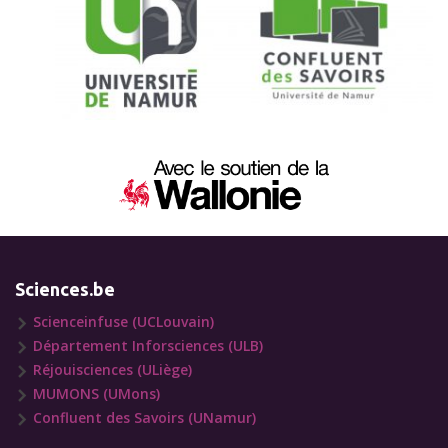
Sciences.be
Scienceinfuse (UCLouvain)
Département Inforsciences (ULB)
Réjouisciences (ULiège)
MUMONS (UMons)
Confluent des Savoirs (UNamur)