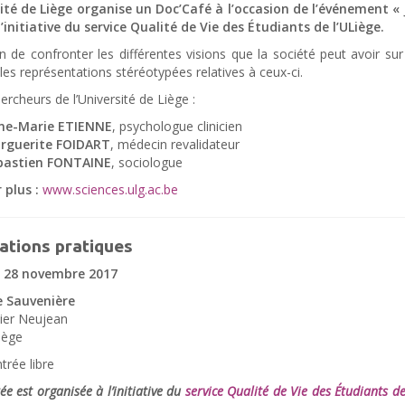
sité de Liège organise un Doc’Café à l’occasion de l’événement « J
l’initiative du service Qualité de Vie des Étudiants de l’ULiège.
n de confronter les différentes visions que la société peut avoir sur
 les représentations stéréotypées relatives à ceux-ci.
ercheurs de l’Université de Liège :
ne-Marie ETIENNE
, psychologue clinicien
rguerite FOIDART
, médecin revalidateur
bastien FONTAINE
, sociologue
 plus :
www.sciences.ulg.ac.be
ations pratiques
i 28 novembre 2017
e Sauvenière
vier Neujean
iège
trée libre
ée est organisée à l’initiative du
service Qualité de Vie des Étudiants de