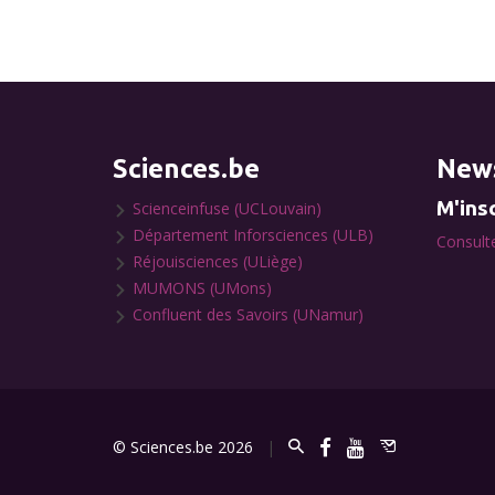
Sciences.be
News
M'insc
Scienceinfuse (UCLouvain)
Département Inforsciences (ULB)
Consulte
Réjouisciences (ULiège)
MUMONS (UMons)
Confluent des Savoirs (UNamur)
© Sciences.be 2026
|