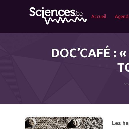
Accueil
Agend
DOC’CAFÉ : 
T
Les ha