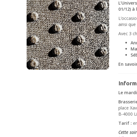
L’Univer
01/12) à 
L’occasio
ainsi que
Avec 3 ch
An
Ma
Sé
En savoir
Inform
Le mard
Brasseri
place Xa
B-4000 L
Tarif :
en
Cette soir