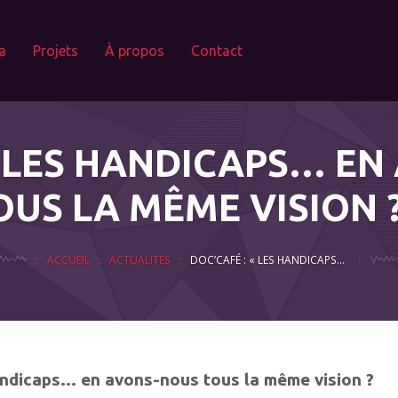
a
Projets
À propos
Contact
« LES HANDICAPS… E
OUS LA MÊME VISION ?
ACCUEIL
ACTUALITÉS
DOC’CAFÉ : « LES HANDICAPS… EN AVONS-NOUS TOUS LA MÊME VISION ? »
ndicaps… en avons-nous tous la même vision ?