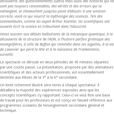
découverte, des questionnements subtils mais aussi des histoires qui ne
sont pas toujours raisonnables, des vérités et des erreurs qui se
mélangent, se chevauchent jusqu’au point d’aboutir à une solution
correcte, voilà ce qui nourrit la mythologie des sciences. Tels des
somnambules, comme les voyait Arthur Koestler, les scientifiques ont
souvent écrit la science en trébuchant dans l’obscurité.
Venez assister aux débuts balbutiants de la mécanique quantique, à la
découverte de la structure de l’ADN, à l’histoire parfois grotesque des
montgolfières, à celle de Buffon qui s’emmêle dans ses aiguilles, à la vie
de Lavoisier qui perd la tête et à la naissance de Frankenstein,
survolté.
Le spectacle se déroule en deux périodes de 45 minutes séparées
par une courte pause. La présentation, proposée par des animateurs
scientifiques et des acteurs professionnels, est essentiellement
e
e
destinée aux élèves de la 3
à la 6
secondaire.
Un livret richement illustré sera remis à chaque spectateur. Il
détaillera la majorité des expériences exposées ainsi que les
concepts scientifiques s’y rapportant. Celui-ci se veut être une base
de travail pour les professeurs et est conçu en faisant référence aux
programmes scolaires de l’enseignement secondaire général et
technique.