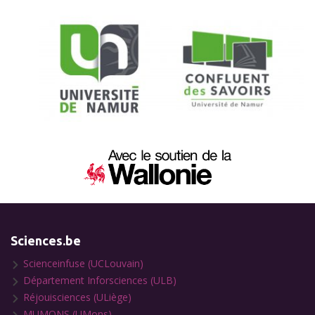
Sciences.be
Scienceinfuse (UCLouvain)
Département Inforsciences (ULB)
Réjouisciences (ULiège)
MUMONS (UMons)