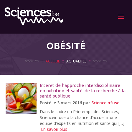
Menu
OBÉSITÉ
ACCUEIL
ACTUALITÉS
Intérêt de l’approche interdisciplinaire
en nutrition et santé: de la recherche à la
santé publique
Posté le 3 mars 2016 par
Scienceinfuse
Dans le cadre du Printemps des Sciences,
Scienceinfuse a la chance d’accueillir une
équipe d’experts en nutrition et santé qui […]
En savoir plus