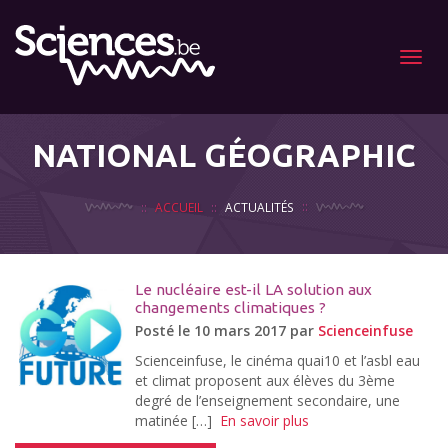
Menu
NATIONAL GÉOGRAPHIC
ACCUEIL
ACTUALITÉS
Le nucléaire est-il LA solution aux
changements climatiques ?
Posté le 10 mars 2017 par
Scienceinfuse
Scienceinfuse, le cinéma quai10 et l’asbl eau
et climat proposent aux élèves du 3ème
degré de l’enseignement secondaire, une
matinée […]
En savoir plus