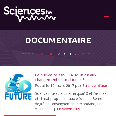
Menu
DOCUMENTAIRE
ACCUEIL
ACTUALITÉS
Le nucléaire est-il LA solution aux
changements climatiques ?
Posté le 10 mars 2017 par
Scienceinfuse
Scienceinfuse, le cinéma quai10 et l’asbl eau
et climat proposent aux élèves du 3ème
degré de l’enseignement secondaire, une
matinée […]
En savoir plus