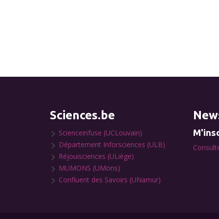
Sciences.be
News
M'insc
Scienceinfuse (UCLouvain)
Département Inforsciences (ULB)
Consulte
Réjouisciences (ULiège)
MUMONS (UMons)
Confluent des Savoirs (UNamur)