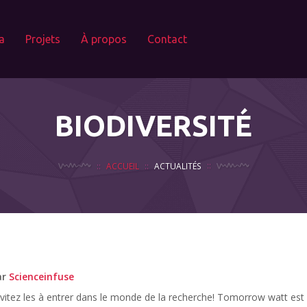
a
Projets
À propos
Contact
BIODIVERSITÉ
ACCUEIL
ACTUALITÉS
ar
Scienceinfuse
nvitez les à entrer dans le monde de la recherche! Tomorrow watt est