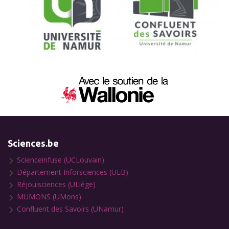
Sciences.be
Scienceinfuse (UCLouvain)
Département Inforsciences (ULB)
Réjouisciences (ULiège)
MUMONS (UMons)
Confluent des Savoirs (UNamur)