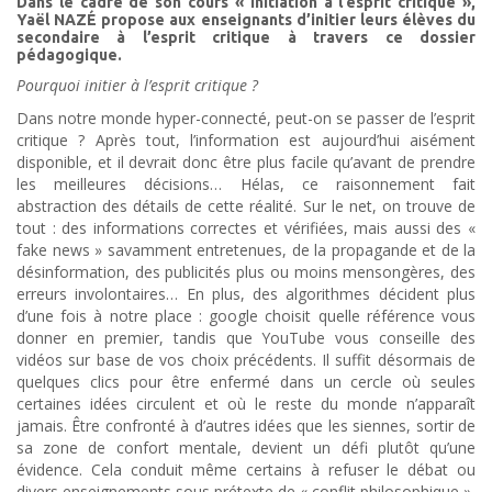
Dans le cadre de son cours « Initiation à l’esprit critique »,
Yaël NAZÉ propose aux enseignants d’initier leurs élèves du
secondaire à l’esprit critique à travers ce dossier
pédagogique.
Pourquoi initier à l’esprit critique ?
Dans notre monde hyper-connecté, peut-on se passer de l’esprit
critique ? Après tout, l’information est aujourd’hui aisément
disponible, et il devrait donc être plus facile qu’avant de prendre
les meilleures décisions… Hélas, ce raisonnement fait
abstraction des détails de cette réalité. Sur le net, on trouve de
tout : des informations correctes et vérifiées, mais aussi des «
fake news » savamment entretenues, de la propagande et de la
désinformation, des publicités plus ou moins mensongères, des
erreurs involontaires… En plus, des algorithmes décident plus
d’une fois à notre place : google choisit quelle référence vous
donner en premier, tandis que YouTube vous conseille des
vidéos sur base de vos choix précédents. Il suffit désormais de
quelques clics pour être enfermé dans un cercle où seules
certaines idées circulent et où le reste du monde n’apparaît
jamais. Être confronté à d’autres idées que les siennes, sortir de
sa zone de confort mentale, devient un défi plutôt qu’une
évidence. Cela conduit même certains à refuser le débat ou
divers enseignements sous prétexte de « conflit philosophique »,