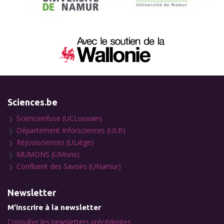
Sciences.be
Scienceinfuse (UCLouvain)
Département Inforsciences (ULB)
Réjouisciences (ULiège)
MUMONS (UMons)
Confluent des Savoirs (UNamur)
Newsletter
M'inscrire à la newsletter
Consulter les newsletters précédentes