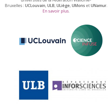
universités de la Fédération Wallonie-
Bruxelles :
UCLouvain
,
ULB
,
ULiège
,
UMons
et
UNamur
.
En savoir plus
.