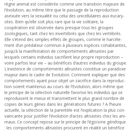
règne ani­mal est con­sid­érée comme une tran­si­tion majeure de
l’évolution, au même titre que le pas­sage de la repro­duc­tion
asex­uée vers la sex­u­al­ité ou celui des uni­cel­lu­laires aux eucary­
otes. Bien qu’elle soit plus rare que la vie soli­taire, la
coopération est observée dans presque tous les groupes
zoologiques, tant chez les invertébrés que chez les vertébrés.
Elle s’étend des sim­ples effets de groupes, comme le har­cèle­
ment d’un pré­da­teur com­mun à plusieurs espèces cohabitantes,
jusqu’à la man­i­fes­ta­tion de com­porte­ments altru­istes par
lesquels cer­tains indi­vidus sac­ri­fient leur pro­pre repro­duc­tion –
voire par­fois leur vie – au béné­fices d’autres indi­vidus du groupe.
L’existence de com­porte­ments altru­istes con­stitue un para­doxe
majeur dans le cadre de Evolution. Com­ment expli­quer que des
com­porte­ments ayant pour objet un sac­ri­fice dans la repro­duc­
tion soient main­tenus au cours de l’Evolution, alors même que
le principe de la sélec­tion naturelle favorise les indi­vidus qui se
repro­duisent le mieux et trans­met­tent le plus grand nom­bre de
copies de leurs gènes dans les généra­tions futures ? A l’heure
actuelle, la sélec­tion de la par­en­tèle est l’explication la plus con­
va­in­cante pour jus­ti­fier l’évolution d’actes altru­istes chez les ani­
maux. Ce con­cept repose sur le principe de l’égoïsme géné­tique
: les com­porte­ments altru­istes pro­curent en réal­ité un béné­fice