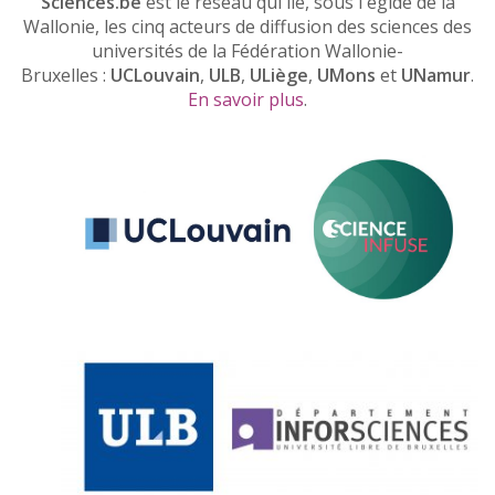
Sciences.be
est le réseau qui lie, sous l'égide de la
Wallonie, les cinq acteurs de diffusion des sciences des
universités de la Fédération Wallonie-
Bruxelles :
UCLouvain
,
ULB
,
ULiège
,
UMons
et
UNamur
.
En savoir plus
.