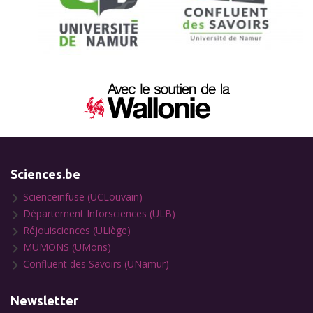
Sciences.be
Scienceinfuse (UCLouvain)
Département Inforsciences (ULB)
Réjouisciences (ULiège)
MUMONS (UMons)
Confluent des Savoirs (UNamur)
Newsletter