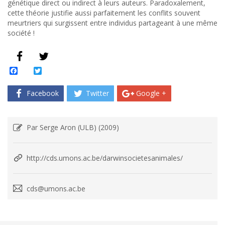
géné­tique direct ou indi­rect à leurs auteurs. Para­doxale­ment,
cette théorie jus­ti­fie aussi par­faite­ment les con­flits sou­vent
meur­tri­ers qui sur­gis­sent entre indi­vidus partageant à une même
société !
Facebook
Twitter
Facebook
Twitter
Google +
Par Serge Aron (ULB) (2009)
http://cds.umons.ac.be/darwinsocietesanimales/
cds@umons.ac.be