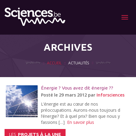
Menu
ARCHIVES
ACCUEIL
ACTUALITÉS
Énergie ? Vous avez dit énergie ??
Posté le 29 mars 2012 par
Inforsciences
L’énergie est au cœur de nos
préoccupations. Aurons-nous toujours d
l’énergie? Et à quel prix? Bien que nous y
fassions […]
En savoir plus
LES
PROJETS À LA UNE