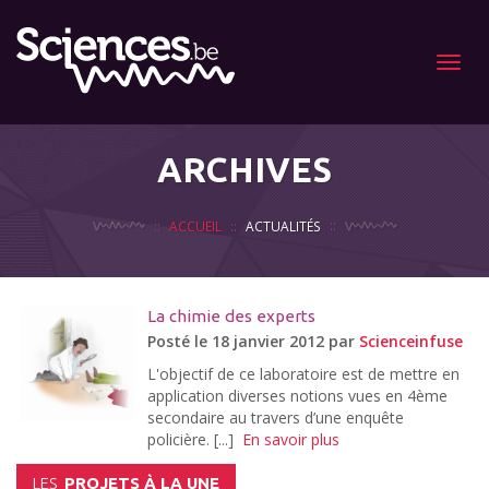
Menu
ARCHIVES
ACCUEIL
ACTUALITÉS
La chimie des experts
Posté le 18 janvier 2012 par
Scienceinfuse
L'objectif de ce laboratoire est de mettre en
application diverses notions vues en 4ème
secondaire au travers d’une enquête
policière. [...]
En savoir plus
LES
PROJETS À LA UNE