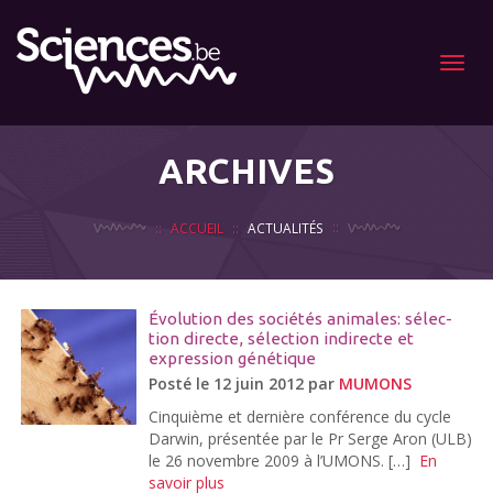
Menu
ARCHIVES
ACCUEIL
ACTUALITÉS
Évolu­tion des sociétés ani­males: sélec­
tion directe, sélec­tion indi­recte et
expres­sion géné­tique
Posté le 12 juin 2012 par
MUMONS
Cinquième et dernière conférence du cycle
Darwin, présentée par le Pr Serge Aron (ULB)
le 26 novembre 2009 à l’UMONS. […]
En
savoir plus