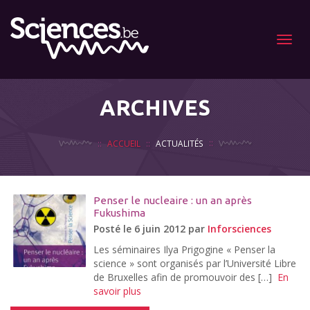
Menu
ARCHIVES
ACCUEIL
ACTUALITÉS
Penser le nucleaire : un an après
Fukushima
Posté le 6 juin 2012 par
Inforsciences
Les séminaires Ilya Prigogine « Penser la
science » sont organisés par l’Université Libre
de Bruxelles afin de promouvoir des […]
En
savoir plus