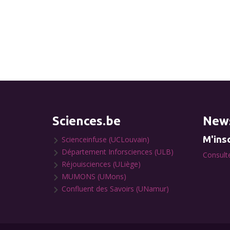
Sciences.be
News
M'insc
Scienceinfuse (UCLouvain)
Département Inforsciences (ULB)
Consulte
Réjouisciences (ULiège)
MUMONS (UMons)
Confluent des Savoirs (UNamur)