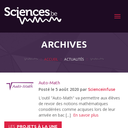
Menu
ARCHIVES
ACCUEIL
ACTUALITÉS
Auto-Math
Posté le 5 août 2020 par
Scienceinfuse
L'outil "Auto-Math" va permettre aux élèves
de revoir des notions mathématiques
considérées comme acquises lors de leur
arrivée en bac [...]
En savoir plus
LES
PROJETS À LA UNE