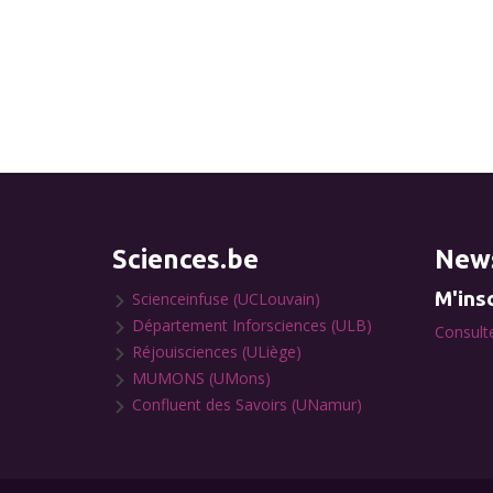
Sciences.be
News
M'insc
Scienceinfuse (UCLouvain)
Département Inforsciences (ULB)
Consulte
Réjouisciences (ULiège)
MUMONS (UMons)
Confluent des Savoirs (UNamur)