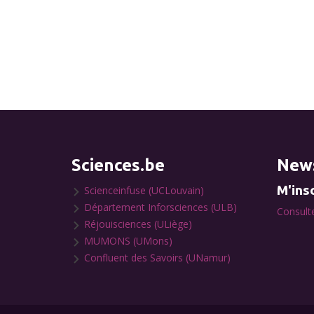
Sciences.be
News
M'insc
Scienceinfuse (UCLouvain)
Département Inforsciences (ULB)
Consulte
Réjouisciences (ULiège)
MUMONS (UMons)
Confluent des Savoirs (UNamur)