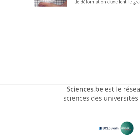
de déformation d’une lentille gra
Sciences.be
est le résea
sciences des universités