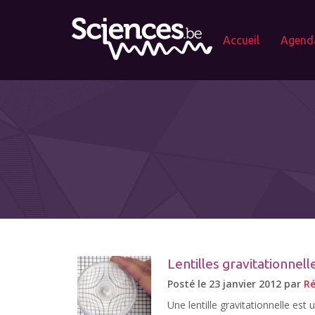
Accueil
Agend
Lentilles gravitationnell
Posté le 23 janvier 2012 par
Ré
Une lentille gravitationnelle est