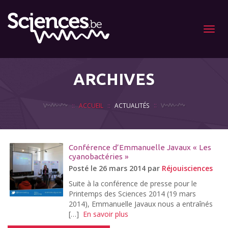
Menu
ARCHIVES
ACCUEIL
ACTUALITÉS
Conférence d’Emmanuelle Javaux « Les
cyanobactéries »
Posté le 26 mars 2014 par
Réjouisciences
Suite à la conférence de presse pour le
Printemps des Sciences 2014 (19 mars
2014), Emmanuelle Javaux nous a entraînés
[…]
En savoir plus