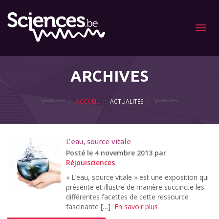
Menu
ARCHIVES
ACCUEIL
ACTUALITÉS
L’eau, source vitale
Posté le 4 novembre 2013 par
Réjouisciences
« L’eau, source vitale » est une exposition qui
présente et illustre de manière succincte les
différentes facettes de cette ressource
fascinante […]
En savoir plus