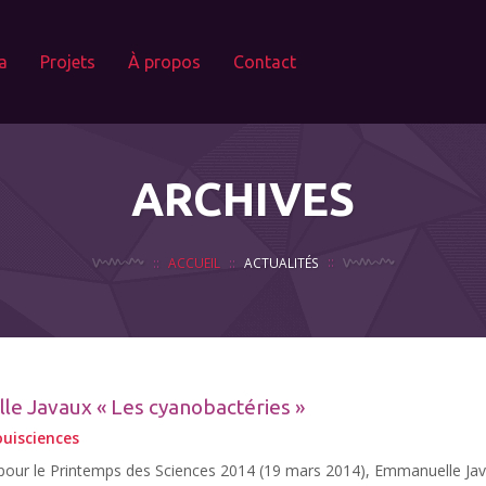
a
Projets
À propos
Contact
ARCHIVES
ACCUEIL
ACTUALITÉS
e Javaux « Les cyanobactéries »
ouisciences
 pour le Printemps des Sciences 2014 (19 mars 2014), Emmanuelle Ja