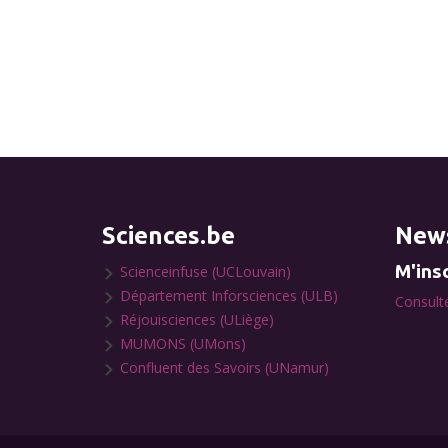
Sciences.be
News
M'insc
Scienceinfuse (UCLouvain)
Département Inforsciences (ULB)
Consulte
Réjouisciences (ULiège)
MUMONS (UMons)
Confluent des Savoirs (UNamur)