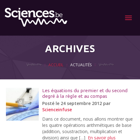
Menu
ARCHIVES
ACCUEIL
ACTUALITÉS
Les équations du premier et du second
degré à la règle et au compas
Posté le 24 septembre 2012 par
Scienceinfuse
Dans ce document, nous allons montrer que
les quatre opérations arithmétiques de base
(addition, soustraction, multiplication et
division) ainsi que […]
En savoir plus