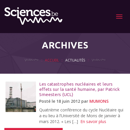
Menu
ARCHIVES
ACCUEIL
ACTUALITÉS
Les catastrophes nucléaires et leurs
effets sur la santé humaine, par Patrick
Smeesters (UCL)
Posté le 18 juin 2012 par
MUMONS
Quatrième conférence du cycle Nucléaire qui
a eu lieu à l’Université de Mons de janvier à
mars 2012. « Les […]
En savoir plus